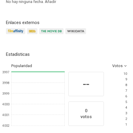
No hay ninguna fecha.
Añadir
Enlaces externos
Estadísticas
Popularidad
Votos
3997
10
9
--
3998
8
7
3999
6
5
4000
4
0
3
4001
votos
2
1
4002