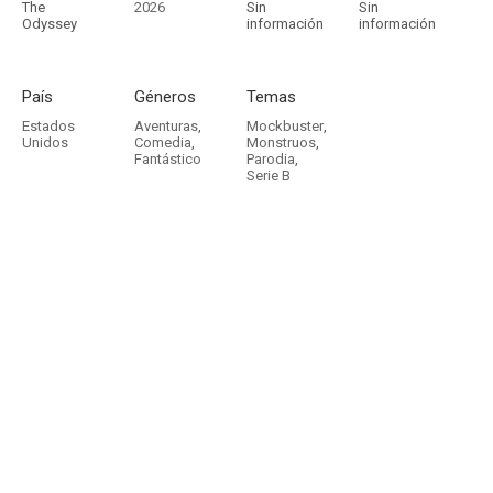
The
2026
Sin
Sin
Odyssey
información
información
País
Géneros
Temas
Estados
Aventuras
,
Mockbuster
,
Unidos
Comedia
,
Monstruos
,
Fantástico
Parodia
,
Serie B