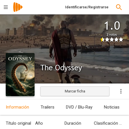
Identificarse/Registrarse
1.0
2 votos
The Odyssey
Marcar ficha
Estrenada
Información
Trailers
DVD / Blu-Ray
Noticias
Título original
Año
Duración
Clasificación por edades