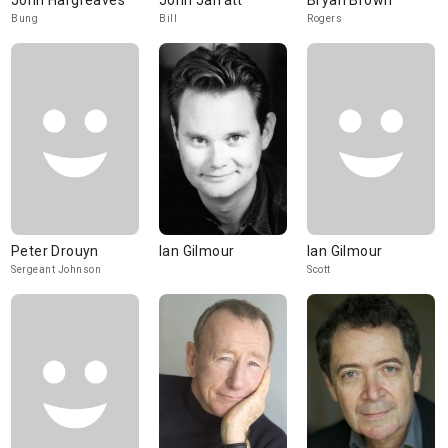
John Hargreaves
John Jarratt
Bryan Brown
Bung
Bill
Rogers
Peter Drouyn
Ian Gilmour
Ian Gilmour
Sergeant Johnson
Scott