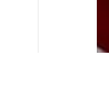
Contenido que expirara en VOD
Amazon Prime Video
Movistar+
Netflix
Filmin
HBO Max