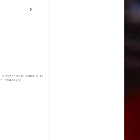
irector de la película. El
oductoras y/o