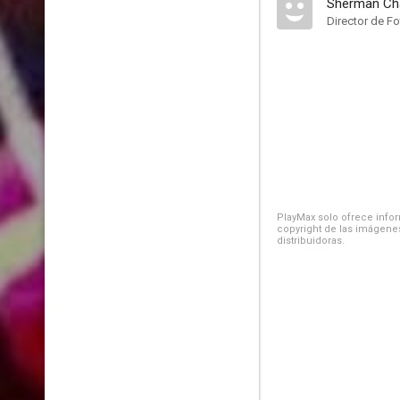
Sherman Ch
Director de Fo
PlayMax solo ofrece inform
copyright de las imágenes
distribuidoras.