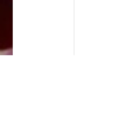
PlayMax
2026
Series populares
La Casa del Dragón
Silo
Stuart no consigue salvar el universo
Ted Lasso
Rick y Morty