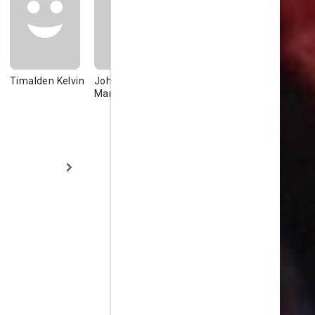
Timalden Kelvin
John M.
John Stevens
Gerry Broa
Marshall