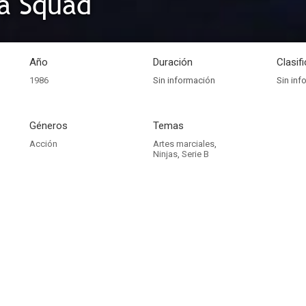
a Squad
Año
Duración
Clasif
1986
Sin información
Sin inf
Géneros
Temas
Acción
Artes marciales
,
Ninjas
,
Serie B