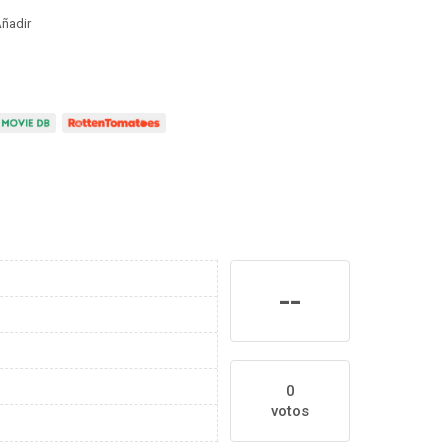
ñadir
--
0
votos