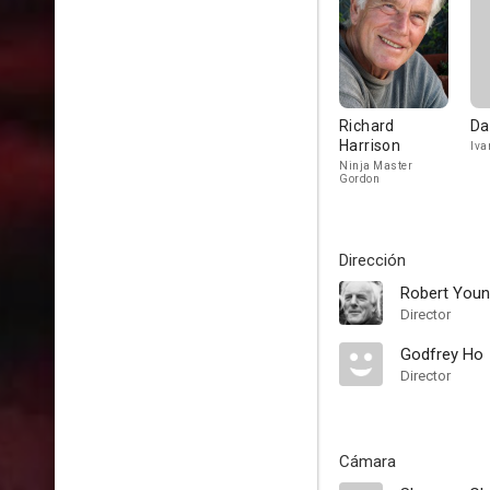
Richard
Da
Harrison
Iva
Ninja Master
Gordon
Dirección
Robert You
Director
Godfrey Ho
Director
Cámara