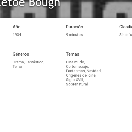
letoe Bough
Año
Duración
Clasif
1904
9 minutos
Sin inf
Géneros
Temas
Drama
,
Fantástico
,
Cine mudo
,
Terror
Cortometraje
,
Fantasmas
,
Navidad
,
Orígenes del cine
,
Siglo XVIII
,
Sobrenatural