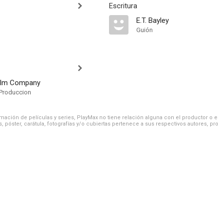
Escritura
E.T. Bayley
Guión
Film Company
Produccion
ación de películas y series, PlayMax no tiene relación alguna con el productor o el d
, póster, carátula, fotografías y/o cubiertas pertenece a sus respectivos autores, pr