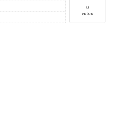
0
votos