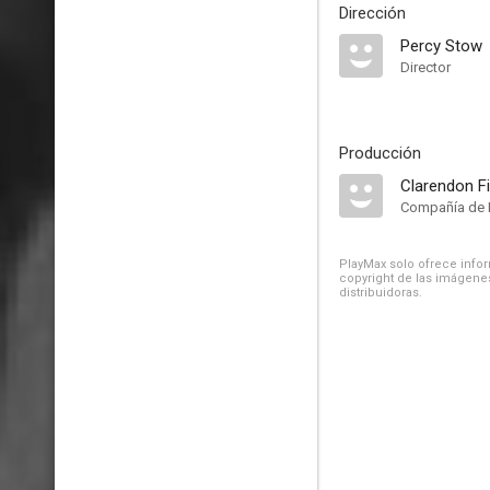
Dirección
Percy Stow
Director
Producción
Clarendon 
Compañía de 
PlayMax solo ofrece inform
copyright de las imágenes
distribuidoras.