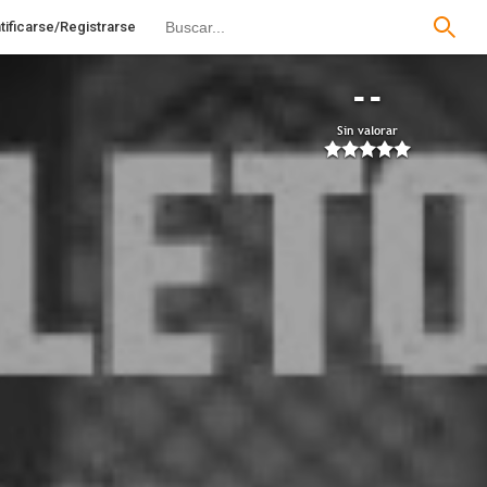
tificarse/Registrarse
--
Sin valorar