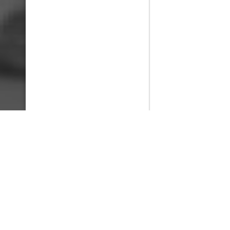
PlayMax
2026
Series populares
La Casa del Dragón
Silo
Stuart no consigue salvar el universo
Ted Lasso
Rick y Morty