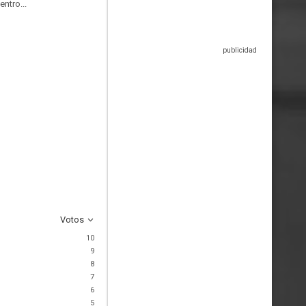
ntro...
Votos
10
9
8
7
6
5