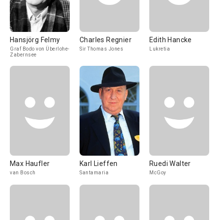
Hansjörg Felmy
Charles Regnier
Edith Hancke
Graf Bodo von Überlohe-
Sir Thomas Jones
Lukretia
Zabernsee
Max Haufler
Karl Lieffen
Ruedi Walter
van Bosch
Santamaria
McGoy