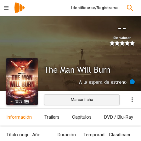
Identificarse/Registrarse
--
Sin valorar
The Man Will Burn
A la espera de estreno
Marcar ficha
Información
Trailers
Capítulos
DVD / Blu-Ray
Título original
Año
Duración
Temporadas
Clasificación por edades