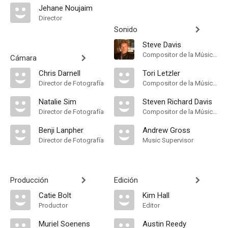
Jehane Noujaim
Director
Sonido
Steve Davis
Compositor de la Música Original
Cámara
Chris Darnell
Tori Letzler
Director de Fotografía
Compositor de la Música Original
Natalie Sim
Steven Richard Davis
Director de Fotografía
Compositor de la Música Original
Benji Lanpher
Andrew Gross
Director de Fotografía
Music Supervisor
Producción
Edición
Catie Bolt
Kim Hall
Productor
Editor
Muriel Soenens
Austin Reedy