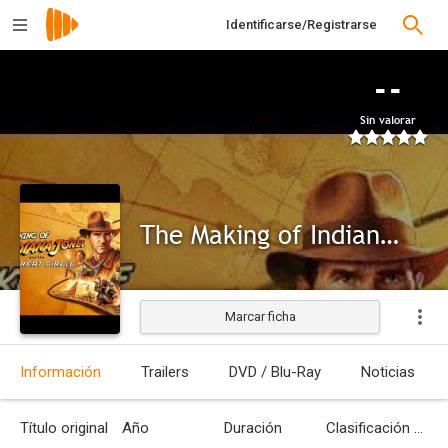
Identificarse/Registrarse
--
Sin valorar
The Making of Indiana Jones and the Great Circle
Marcar ficha
Información
Trailers
DVD / Blu-Ray
Noticias
Título original
Año
Duración
Clasificación por edades