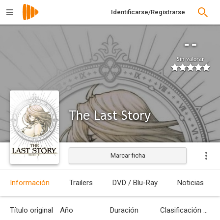
Identificarse/Registrarse
--
Sin valorar
The Last Story
Marcar ficha
Información
Trailers
DVD / Blu-Ray
Noticias
Título original
Año
Duración
Clasificación por edades