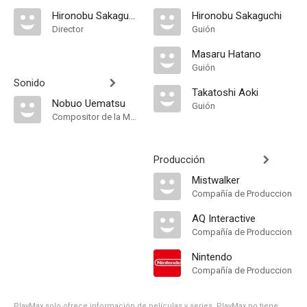
Hironobu Sakaguchi
Hironobu Sakaguchi
Director
Guión
Masaru Hatano
Guión
Sonido
Takatoshi Aoki
Nobuo Uematsu
Guión
Compositor de la Música Original
Producción
Mistwalker
Compañía de Produccion
AQ Interactive
Compañía de Produccion
Nintendo
Compañía de Produccion
PlayMax solo ofrece información de películas y series, PlayMax no tiene