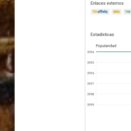
Enlaces externos
Estadísticas
Popularidad
3994
3995
3996
3997
3998
3999