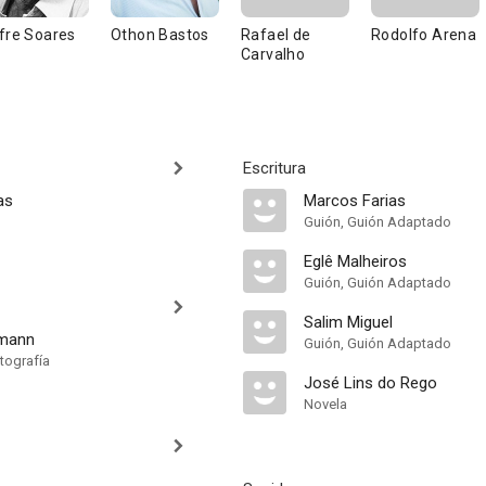
fre Soares
Othon Bastos
Rafael de
Rodolfo Arena
Carvalho
Escritura
as
Marcos Farias
Guión, Guión Adaptado
Eglê Malheiros
Guión, Guión Adaptado
Salim Miguel
mann
Guión, Guión Adaptado
tografía
José Lins do Rego
Novela