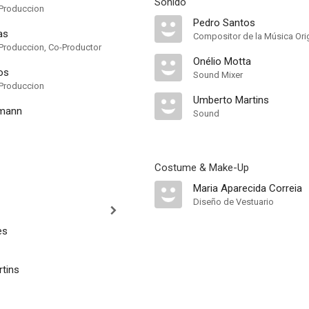
Sonido
Produccion
Pedro Santos
as
Compositor de la Música Orig
Produccion, Co-Productor
Onélio Motta
os
Sound Mixer
Produccion
Umberto Martins
mann
Sound
Costume & Make-Up
Maria Aparecida Correia
Diseño de Vestuario
es
tins