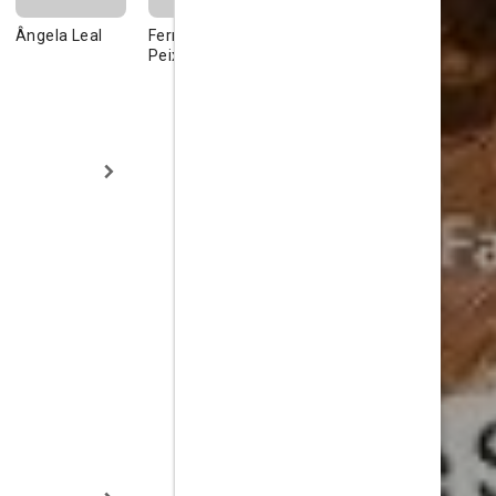
Ângela Leal
Fernando
Procópio
Alberto So
Peixoto
Mariano