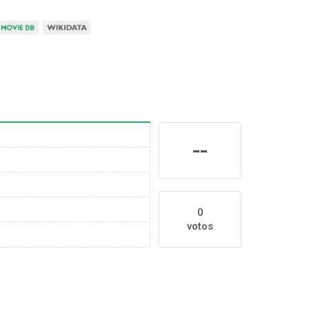
--
0
votos