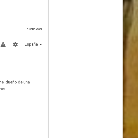
España
onel dueño de una
ras.