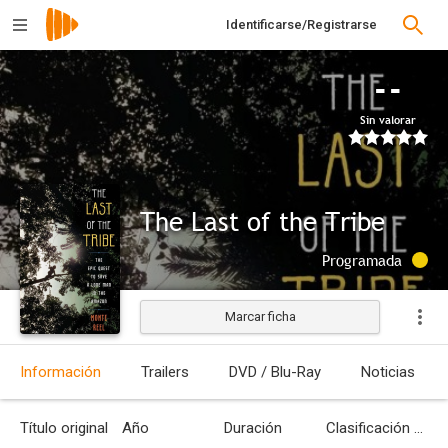
Identificarse/Registrarse
--
Sin valorar
The Last of the Tribe
Programada
Marcar ficha
Información
Trailers
DVD / Blu-Ray
Noticias
Título original
Año
Duración
Clasificación por edades