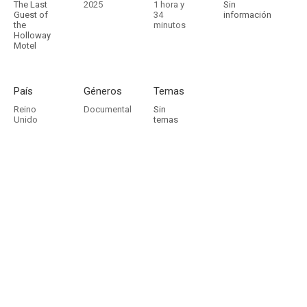
The Last
2025
1 hora y
Sin
Guest of
34
información
the
minutos
Holloway
Motel
País
Géneros
Temas
Reino
Documental
Sin
Unido
temas