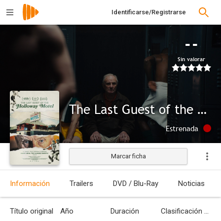
Identificarse/Registrarse
--
Sin valorar
The Last Guest of the Holloway Motel
Estrenada
Marcar ficha
Información
Trailers
DVD / Blu-Ray
Noticias
Título original
Año
Duración
Clasificación por edades