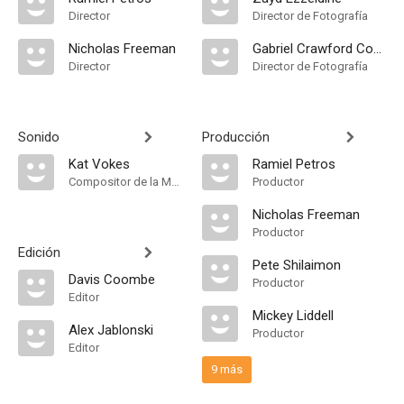
Director
Director de Fotografía
Nicholas Freeman
Gabriel Crawford Connelly
Director
Director de Fotografía
Sonido
Producción
Kat Vokes
Ramiel Petros
Compositor de la Música Original
Productor
Nicholas Freeman
Productor
Edición
Pete Shilaimon
Davis Coombe
Productor
Editor
Mickey Liddell
Alex Jablonski
Productor
Editor
9 más