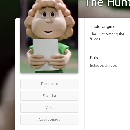
The Hun
Título original
The Hunt Among the
Green
País
Estados Unidos
Pendiente
Favorita
Vista
Abandonada