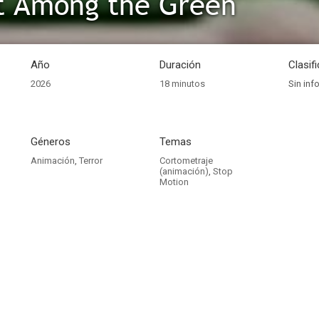
t Among the Green
Año
Duración
Clasif
2026
18 minutos
Sin inf
Géneros
Temas
Animación
,
Terror
Cortometraje
(animación)
,
Stop
Motion