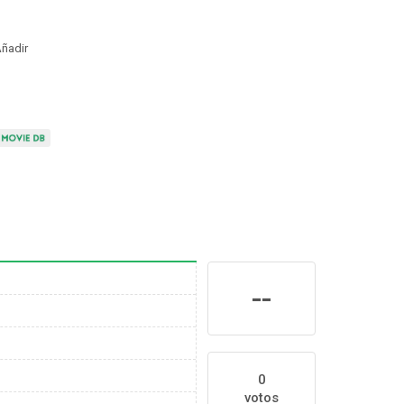
ñadir
--
0
votos