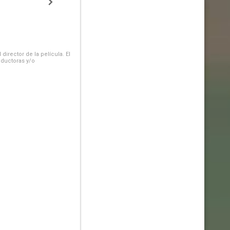
irector de la película. El
oductoras y/o