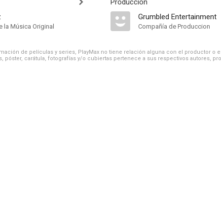
Producción
z
Grumbled Entertainment
 la Música Original
Compañía de Produccion
ación de películas y series, PlayMax no tiene relación alguna con el productor o el d
, póster, carátula, fotografías y/o cubiertas pertenece a sus respectivos autores, pr