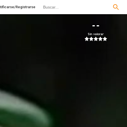
tificarse/Registrarse
--
Sin valorar