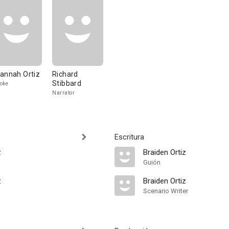
annah Ortiz
Richard
Stibbard
oke
Narrator
Escritura
z
Braiden Ortiz
Guión
z
Braiden Ortiz
Scenario Writer