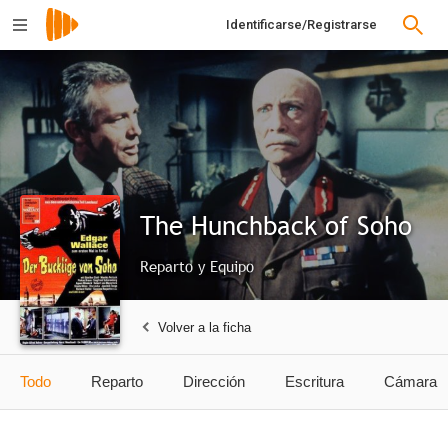
Identificarse/Registrarse
The Hunchback of Soho
Reparto y Equipo
Volver a la ficha
Todo
Reparto
Dirección
Escritura
Cámara