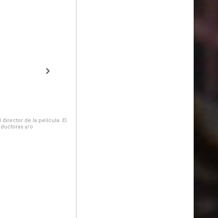
irector de la película. El
oductoras y/o