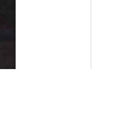
PlayMax
2026
Series populares
La Casa del Dragón
Silo
Ted Lasso
Stuart no consigue salvar el universo
Operaciones especiales: Lioness