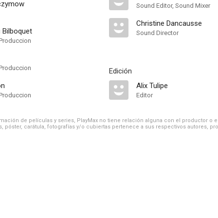
aczymow
Sound Editor, Sound Mixer
Christine Dancausse
 Bilboquet
Sound Director
Produccion
Produccion
Edición
on
Alix Tulipe
Produccion
Editor
ación de películas y series, PlayMax no tiene relación alguna con el productor o el d
, póster, carátula, fotografías y/o cubiertas pertenece a sus respectivos autores, pr