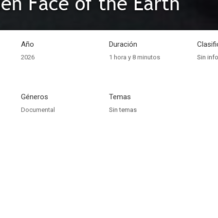
en Face of the Earth
Año
Duración
Clasif
2026
1 hora y 8 minutos
Sin inf
Géneros
Temas
Documental
Sin temas