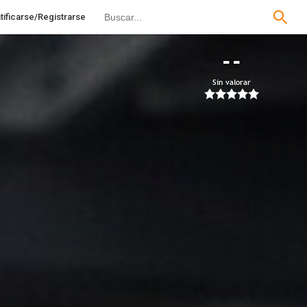
tificarse/Registrarse
--
Sin valorar