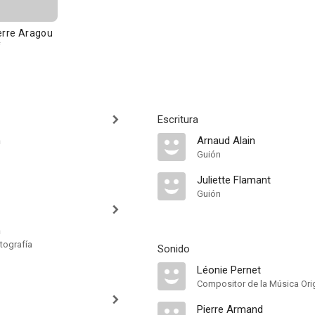
erre Aragou
Escritura
n
Arnaud Alain
Guión
Juliette Flamant
Guión
n
tografía
Sonido
Léonie Pernet
Compositor de la Música Orig
Pierre Armand