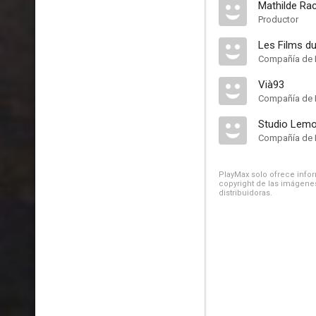
Mathilde R
Productor
Les Films du
Compañía de 
Vià93
Compañía de 
Studio Lem
Compañía de 
PlayMax solo ofrece inform
copyright de las imágenes
distribuidoras.