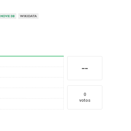
--
0
votos