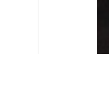
Contenido que expirara en VOD
Amazon Prime Video
Netflix
Filmin
Movistar+
Movistar+ Fibra