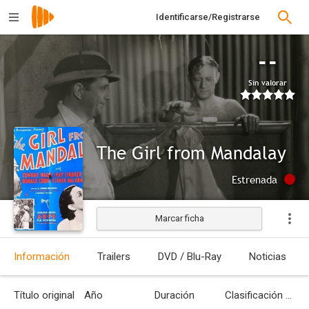
Identificarse/Registrarse
--
Sin valorar
The Girl from Mandalay
Estrenada
Marcar ficha
Información
Trailers
DVD / Blu-Ray
Noticias
Título original
Año
Duración
Clasificación por edades