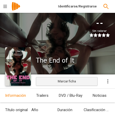
Identificarse/Registrarse
--
Sin valorar
The End of It
Marcar ficha
Estrenada
Información
Trailers
DVD / Blu-Ray
Noticias
Título original
Año
Duración
Clasificación por edades