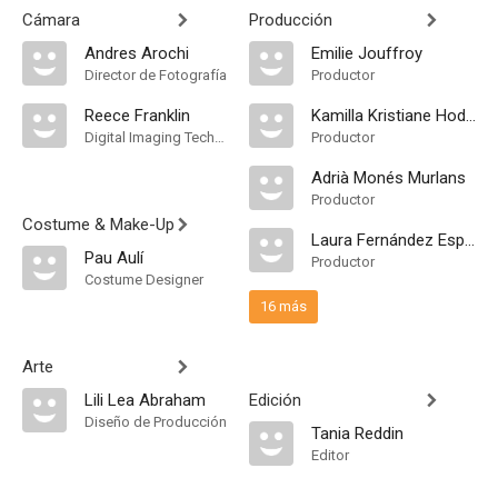
Cámara
Producción
Andres Arochi
Emilie Jouffroy
Director de Fotografía
Productor
Reece Franklin
Kamilla Kristiane Hodol
Digital Imaging Technician
Productor
Adrià Monés Murlans
Productor
Costume & Make-Up
Laura Fernández Espeso
Pau Aulí
Productor
Costume Designer
16 más
Arte
Lili Lea Abraham
Edición
Diseño de Producción
Tania Reddin
Editor