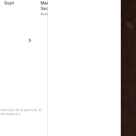
Sojin
Margaret
Sôjin
Wilfrid Nor
Seddon
Kamiyama
The 'Snorer'
Aunt Mary
Wong (as K. Sojin)
irector de la película. El
oductoras y/o