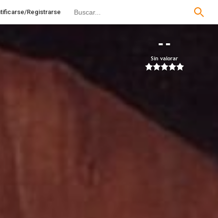
tificarse/Registrarse
--
Sin valorar