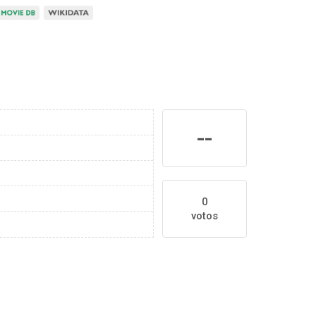
--
0
votos