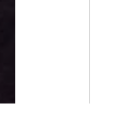
PlayMax
2026
Series populares
La Casa del Dragón
Silo