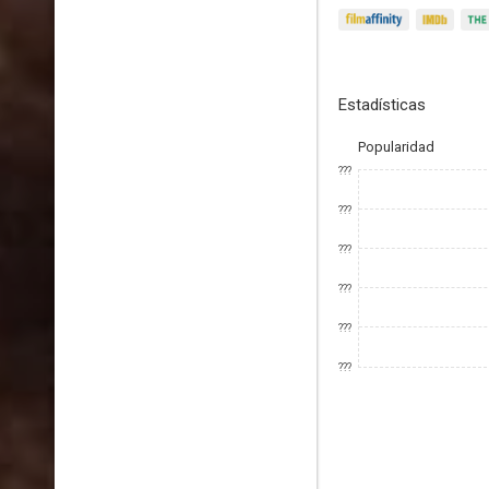
Estadísticas
Popularidad
???
???
???
???
???
???