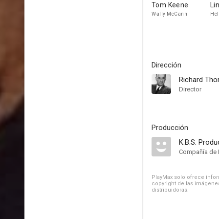
Tom Keene
Li
Wally McCann
Hel
Dirección
Richard Tho
Director
Producción
K.B.S. Produ
Compañía de 
PlayMax solo ofrece inform
copyright de las imágenes
distribuidoras.