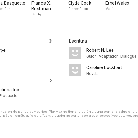
na Basquette
Francis X.
Clyde Cook
Ethel Wales
Bushman
en Dane
Pinkey Fripp
Mattie
Canby
Escritura
rpe
Robert N. Lee
Guión, Adaptation, Dialogue
Caroline Lockhart
Novela
ctions Inc
Produccion
ación de películas y series, PlayMax no tiene relación alguna con el productor o el d
, póster, carátula, fotografías y/o cubiertas pertenece a sus respectivos autores, pr