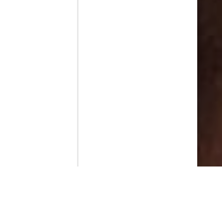
Contenido que expirara en VOD
Amazon Prime Video
Netflix