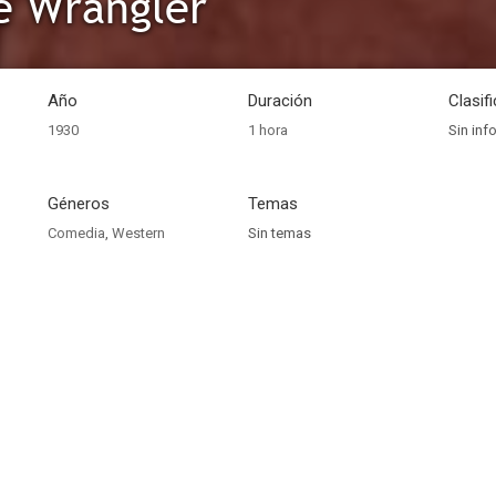
e Wrangler
Año
Duración
Clasif
1930
1 hora
Sin inf
Géneros
Temas
Comedia
,
Western
Sin temas