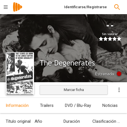
Identificarse/Registrarse
--
Sin valorar
The Degenerates
Estrenada
Marcar ficha
Información
Trailers
DVD / Blu-Ray
Noticias
Título original
Año
Duración
Clasificación por edades