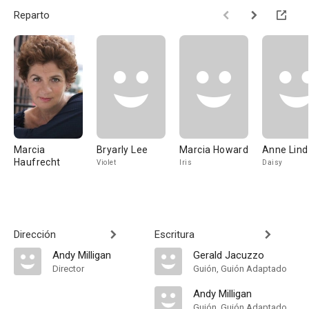
Reparto
Marcia
Bryarly Lee
Marcia Howard
Anne Lin
Haufrecht
Violet
Iris
Daisy
Dirección
Escritura
Andy Milligan
Gerald Jacuzzo
Director
Guión, Guión Adaptado
Andy Milligan
Guión, Guión Adaptado