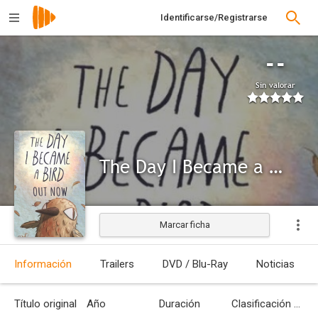
Identificarse/Registrarse
--
Sin valorar
The Day I Became a Bird
Marcar ficha
Información
Trailers
DVD / Blu-Ray
Noticias
Título original
Año
Duración
Clasificación por edades