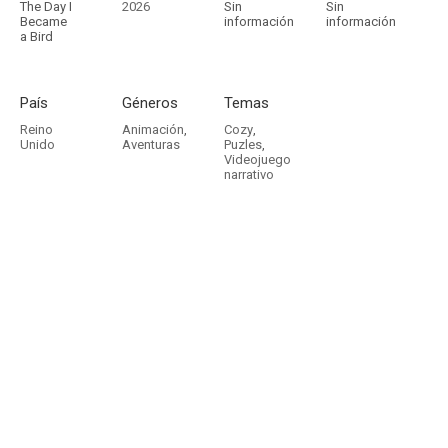
The Day I
2026
Sin
Sin
Became
información
información
a Bird
País
Géneros
Temas
Reino
Animación
,
Cozy
,
Unido
Aventuras
Puzles
,
Videojuego
narrativo