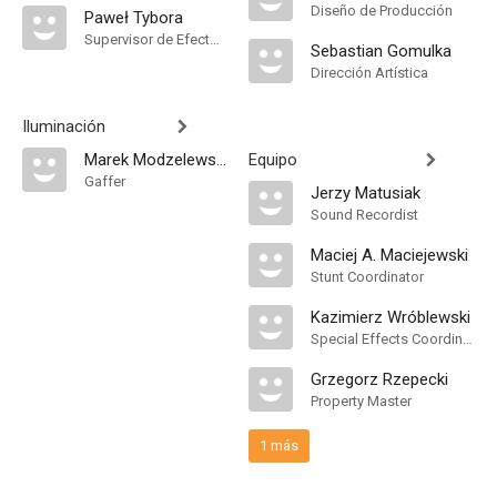
Diseño de Producción
Paweł Tybora
Supervisor de Efectos Visuales
Sebastian Gomulka
Dirección Artística
Iluminación
Marek Modzelewski
Equipo
Gaffer
Jerzy Matusiak
Sound Recordist
Maciej A. Maciejewski
Stunt Coordinator
Kazimierz Wróblewski
Special Effects Coordinator
Grzegorz Rzepecki
Property Master
1 más