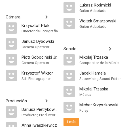
Łukasz Kośmicki
Guión Adaptado
Cámara
Wojtek Smarzowski
Krzysztof Ptak
Guión Adaptado
Director de Fotografía
Janusz Dybowski
Camera Operator
Sonido
Piotr Sobociński Jr.
Mikolaj Trzaska
Camera Operator
Compositor de la Música Original
Krzysztof Wiktor
Jacek Hamela
Still Photographer
Supervising Sound Editor
Mikołaj Trzaska
Música
Producción
Michał Krzyszkowski
Dariusz Pietrykowski
Foley
Productor, Productor Ejecutivo
1 más
Anna Iwaszkiewicz