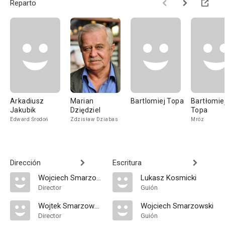
Reparto
Arkadiusz
Marian
Bartlomiej Topa
Bartłomie
Jakubik
Dziędziel
Topa
Edward Środoń
Zdzisław Dziabas
Mróz
Dirección
Escritura
Wojciech Smarzowski
Lukasz Kosmicki
Director
Guión
Wojtek Smarzowski
Wojciech Smarzowski
Director
Guión