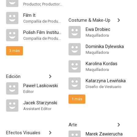
Productor, Productor Ejecutivo
Film It
Costume & Make-Up
Compañía de Produccion
Ewa Drobiec
Polish Film Institute
Maquilladora
Compañía de Produccion
Dominika Dylewska
3 más
Maquilladora
Karolina Kordas
Maquilladora
Edición
Katarzyna Lewińska
Paweł Laskowski
Diseño de Vestuario
Editor
1 más
Jacek Starzynski
Assistant Editor
Arte
Efectos Visuales
Marek Zawierucha