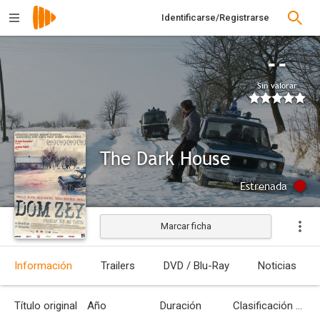
Identificarse/Registrarse
--
Sin valorar
The Dark House
Estrenada
Marcar ficha
Información
Trailers
DVD / Blu-Ray
Noticias
Título original
Año
Duración
Clasificación por edades