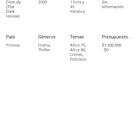
Dom zly
2009
1 hora y
Sin
(The
45
información
Dark
minutos
House)
País
Géneros
Temas
Presupuesto - Ingresos
Polonia
Drama
,
Años 70
,
$1.300.000
Thriller
Años 80
,
-
$0
Crimen
,
Policíaco