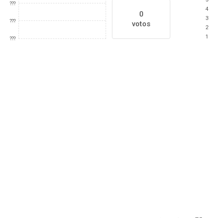
???
4
0
3
???
votos
2
1
???