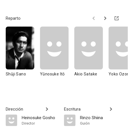
Reparto
Shūji Sano
Yūnosuke Itō
Akio Satake
Yoko Ozo
Dirección
Escritura
Heinosuke Gosho
Rinzo Shiina
Director
Guión