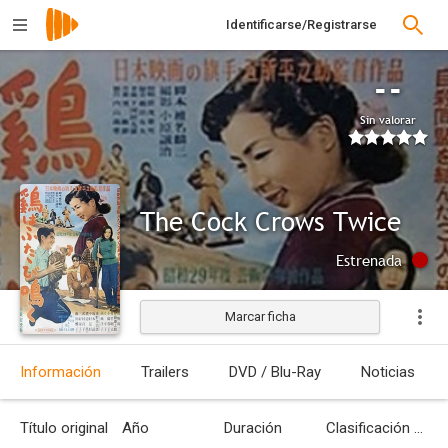
Identificarse/Registrarse
--
Sin valorar
The Cock Crows Twice
Estrenada
Marcar ficha
Información
Trailers
DVD / Blu-Ray
Noticias
Título original
Año
Duración
Clasificación por edades