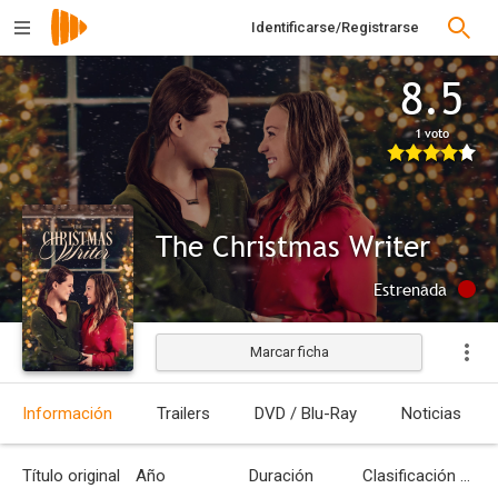
Identificarse/Registrarse
8.5
1 voto
The Christmas Writer
Estrenada
Marcar ficha
Información
Trailers
DVD / Blu-Ray
Noticias
Título original
Año
Duración
Clasificación por edades