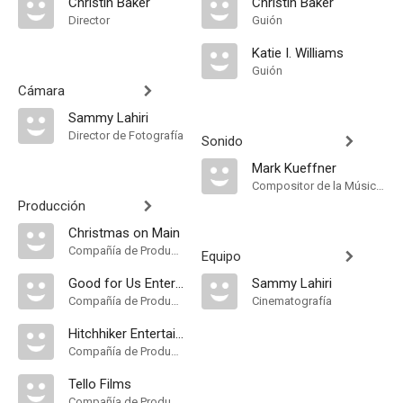
Christin Baker
Christin Baker
Director
Guión
Katie I. Williams
Guión
Cámara
Sammy Lahiri
Director de Fotografía
Sonido
Mark Kueffner
Compositor de la Música Original
Producción
Christmas on Main
Compañía de Produccion
Equipo
Good for Us Entertainment
Sammy Lahiri
Compañía de Produccion
Cinematografía
Hitchhiker Entertainment
Compañía de Produccion
Tello Films
Compañía de Produccion