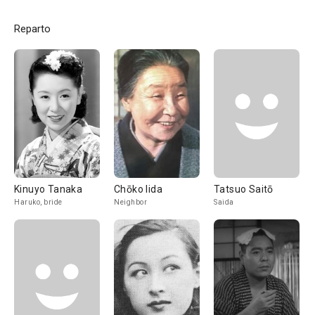
Reparto
Kinuyo Tanaka
Chōko Iida
Tatsuo Saitō
Haruko, bride
Neighbor
Saida