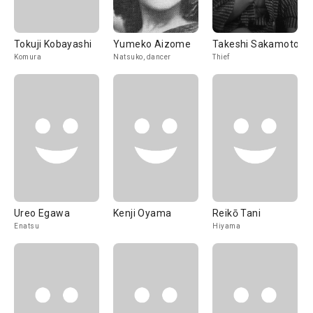
Tokuji Kobayashi
Yumeko Aizome
Takeshi Sakamoto
Komura
Natsuko, dancer
Thief
Ureo Egawa
Kenji Oyama
Reikō Tani
Enatsu
Hiyama