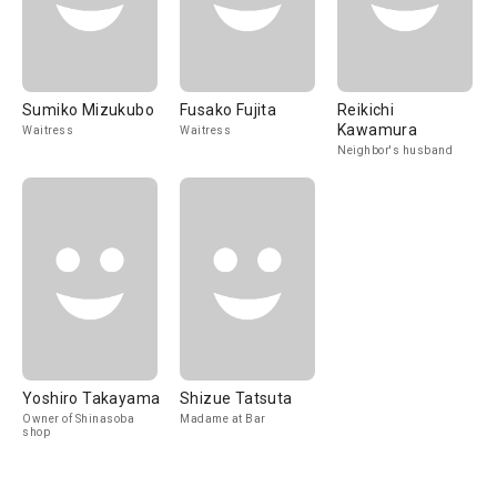
Sumiko Mizukubo
Fusako Fujita
Reikichi
Kawamura
Waitress
Waitress
Neighbor's husband
Yoshiro Takayama
Shizue Tatsuta
Owner of Shinasoba
Madame at Bar
shop