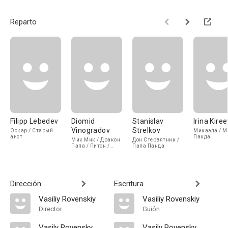
Reparto
Filipp Lebedev
Diomid
Stanislav
Irina Kire
Vinogradov
Strelkov
Оскар / Старый
Микаэла / 
аист
Панда
Мик Мик / Дракон
Дон Стервятник /
Папа / Питон /
Папа Панда
Пеликан Дюк
Dirección
Escritura
Vasiliy Rovenskiy
Vasiliy Rovenskiy
Director
Guión
Vasily Rovensky
Vasily Rovensky