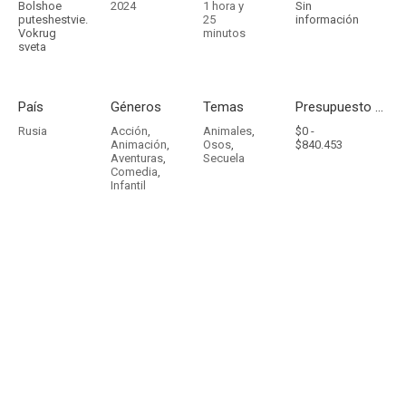
Bolshoe
2024
1 hora y
Sin
puteshestvie.
25
información
Vokrug
minutos
sveta
País
Géneros
Temas
Presupuesto - Ingresos
Rusia
Acción
,
Animales
,
$0 -
Animación
,
Osos
,
$840.453
Aventuras
,
Secuela
Comedia
,
Infantil