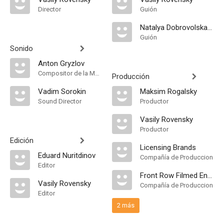
Director
Guión
Natalya Dobrovolskaya
Guión
Sonido
Anton Gryzlov
Compositor de la Música Original
Producción
Vadim Sorokin
Maksim Rogalsky
Sound Director
Productor
Vasily Rovensky
Productor
Edición
Licensing Brands
Eduard Nuritdinov
Compañía de Produccion
Editor
Front Row Filmed Entertainment
Vasily Rovensky
Compañía de Produccion
Editor
2 más