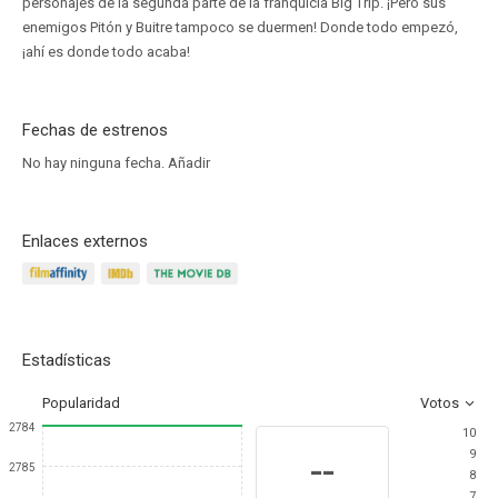
personajes de la segunda parte de la franquicia Big Trip. ¡Pero sus
enemigos Pitón y Buitre tampoco se duermen! Donde todo empezó,
¡ahí es donde todo acaba!
Fechas de estrenos
No hay ninguna fecha.
Añadir
Enlaces externos
Estadísticas
Popularidad
Votos
2784
10
9
--
2785
8
7