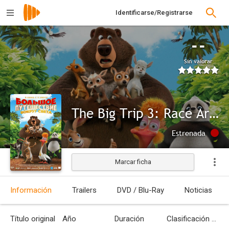
Identificarse/Registrarse
--
Sin valorar
The Big Trip 3: Race Around the World
Estrenada
Marcar ficha
Información
Trailers
DVD / Blu-Ray
Noticias
Título original
Año
Duración
Clasificación por edades