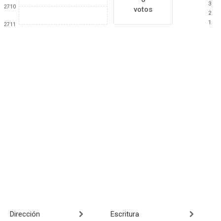
3
2710
votos
2
1
2711
Dirección
Escritura