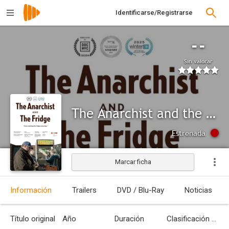
Identificarse/Registrarse
--
Sin valorar
The Anarchist and the Fridge
Estrenada
Marcar ficha
Información
Trailers
DVD / Blu-Ray
Noticias
Título original
Año
Duración
Clasificación por edades