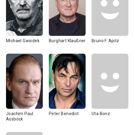
Michael Gwisdek
Burghart Klaußner
Bruno F. Apitz
Joachim Paul
Peter Benedict
Uta Bonz
Assböck