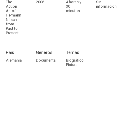
The
2006
4 horas y
Sin
Action
30
información
Art of
minutos
Hermann
Nitsch
from
Past to
Present
País
Géneros
Temas
Alemania
Documental
Biográfico
,
Pintura