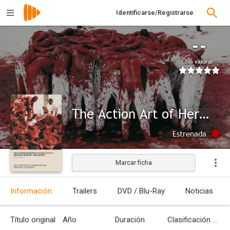
Identificarse/Registrarse
--
Sin valorar
The Action Art of Hermann Nitsch from Past to Present
Estrenada
Marcar ficha
Información
Trailers
DVD / Blu-Ray
Noticias
Título original
Año
Duración
Clasificación por edades