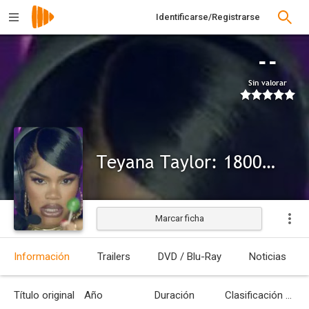
Identificarse/Registrarse
--
Sin valorar
Teyana Taylor: 1800-One-Night
Marcar ficha
Información
Trailers
DVD / Blu-Ray
Noticias
Título original
Año
Duración
Clasificación por edades