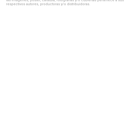
las imágenes, póster, carátula, fotografías y/o cubiertas pertenece a sus
respectivos autores, productoras y/o distribuidoras.