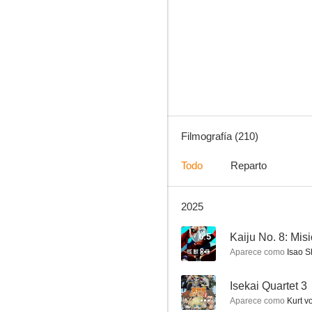
One-Punch Man
8.7
Filmografía (210)
Todo
Reparto
2025
Berserk
8.5
6.5
Aparece como
Isao S
--
Isekai Quartet 3
Aparece como
Kurt v