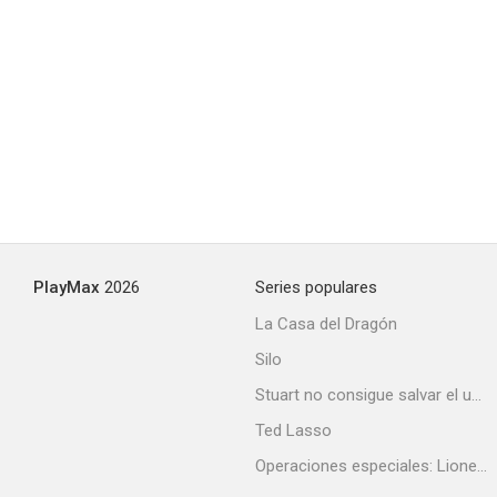
Campfire Cooking in Another World with My Absurd Skill
7.2
PlayMax
2026
Series populares
La Casa del Dragón
Silo
Buda: El gran viaje
Stuart no consigue salvar el universo
7.1
Ted Lasso
Operaciones especiales: Lioness