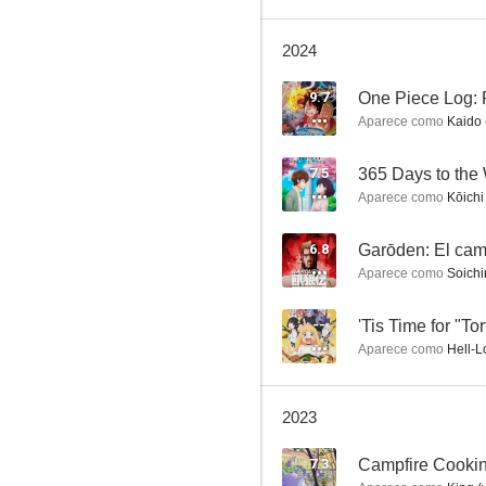
2024
Kaiju No. 8
9.7
Aparece como
Kaido 
8.3
7.5
365 Days to the
Aparece como
Kōichi
6.8
Aparece como
Soichir
--
'Tis Time for "To
Aparece como
Hell-Lo
The Testament of Sister New Devil
8.0
2023
7.3