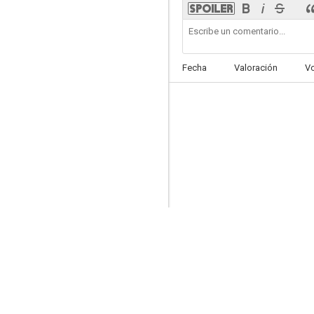
Fecha
Valoración
V
Boruto: Naruto, la película
7.1
Dragon Ball Z: La batalla de los dioses
10