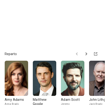
Reparto
Amy Adams
Matthew
Adam Scott
John Lith
Goode
Anna Brady
Jeremy
Jack Brady