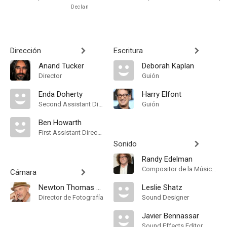
Declan
Dirección
Escritura
Anand Tucker
Deborah Kaplan
Director
Guión
Enda Doherty
Harry Elfont
Second Assistant Director
Guión
Ben Howarth
First Assistant Director
Sonido
Randy Edelman
Compositor de la Música Original, Conductor
Cámara
Newton Thomas Sigel
Leslie Shatz
Director de Fotografía
Sound Designer
Javier Bennassar
Sound Effects Editor