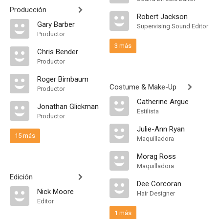
Producción
Robert Jackson
Gary Barber
Supervising Sound Editor
Productor
3 más
Chris Bender
Productor
Roger Birnbaum
Costume & Make-Up
Productor
Catherine Argue
Jonathan Glickman
Estilista
Productor
Julie-Ann Ryan
15 más
Maquilladora
Morag Ross
Maquilladora
Edición
Dee Corcoran
Nick Moore
Hair Designer
Editor
1 más