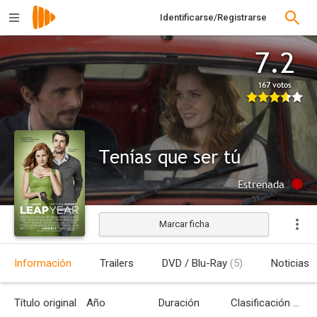
Identificarse/Registrarse
7.2
167 votos
Tenías que ser tú
Estrenada
Marcar ficha
Información
Trailers
DVD / Blu-Ray
(5)
Noticias
Título original
Año
Duración
Clasificación por edades