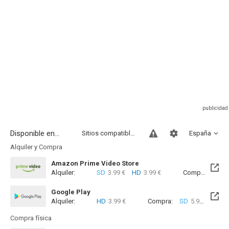
Disponible en...
Sitios compatibles
España
Alquiler y Compra
Amazon Prime Video Store
Alquiler:
SD
3.99 €
HD
3.99 €
Compra:
SD
5
Google Play
Alquiler:
HD
3.99 €
Compra:
SD
5.99 €
HD
6
Compra física