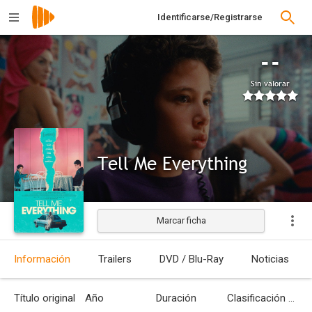
Identificarse/Registrarse
--
Sin valorar
Tell Me Everything
Marcar ficha
Información
Trailers
DVD / Blu-Ray
Noticias
Título original
Año
Duración
Clasificación por edades