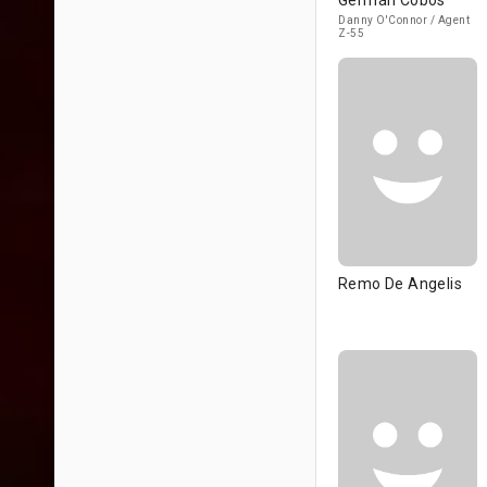
Germán Cobos
Danny O'Connor / Agent
Z-55
Remo De Angelis