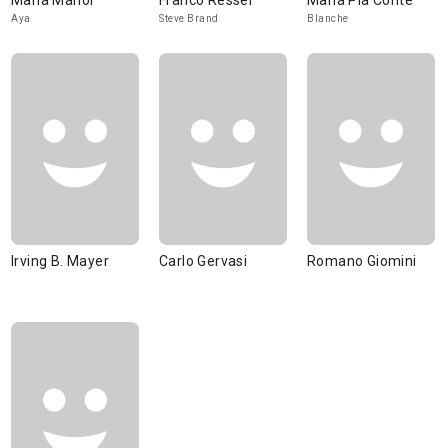
María Mahor
Franco Ressel
Maria Pia Conte
Aya
Steve Brand
Blanche
Irving B. Mayer
Carlo Gervasi
Romano Giomini