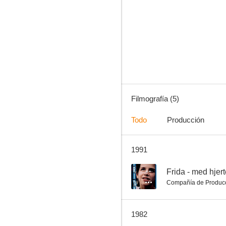
We Are All Demons
Filmografía (5)
Todo
Producción
1991
--
Frida - med hjer
Compañía de Produc
1982