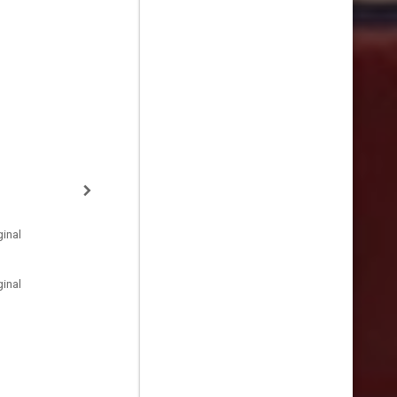
inal
inal