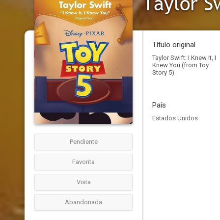
Taylor S
Título original
Taylor Swift: I Knew It, I
Knew You (from Toy
Story 5)
País
Estados Unidos
Pendiente
Favorita
Vista
Abandonada