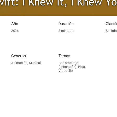
wift: I Knew It, I Knew Y
Año
Duración
Clasif
2026
3 minutos
Sin inf
Géneros
Temas
Animación
,
Musical
Cortometraje
(animación)
,
Pixar
,
Videoclip