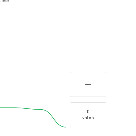
ñadir
--
0
votos