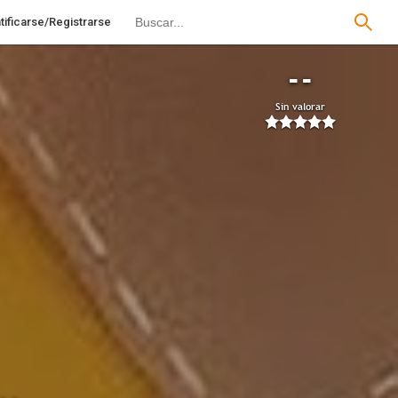
tificarse/Registrarse
--
Sin valorar