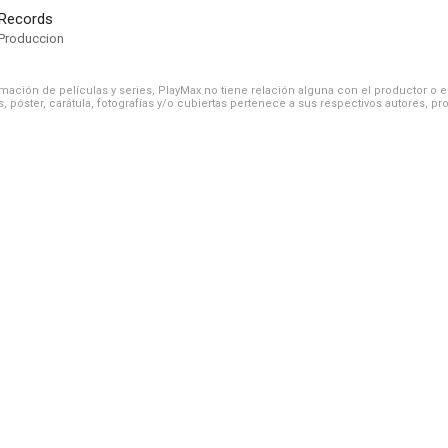
 Records
Produccion
ación de películas y series, PlayMax no tiene relación alguna con el productor o el d
, póster, carátula, fotografías y/o cubiertas pertenece a sus respectivos autores, pr