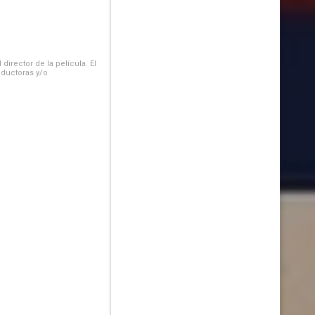
irector de la película. El
oductoras y/o