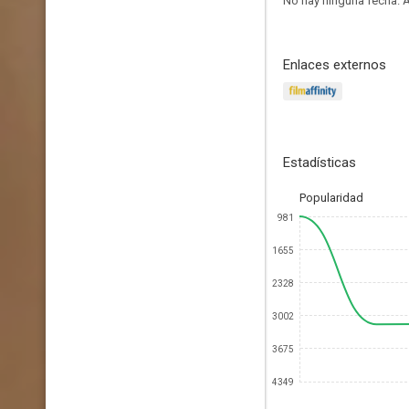
No hay ninguna fecha.
A
Enlaces externos
Estadísticas
Popularidad
981
1655
2328
3002
3675
4349