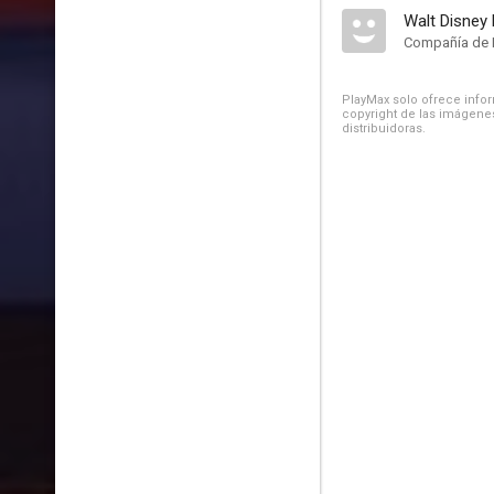
Walt Disney
Compañía de 
PlayMax solo ofrece inform
copyright de las imágenes
distribuidoras.