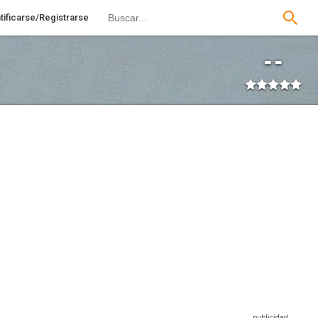
tificarse/Registrarse
--