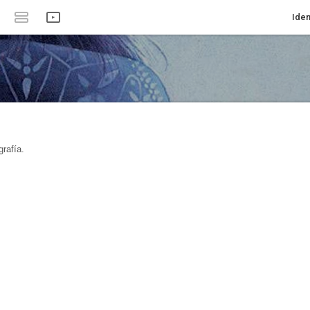
Iden
rafía.