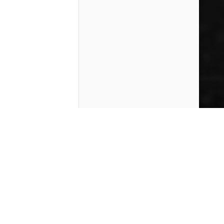
Contenido que expirara en VOD
Amazon Prime Video
Movistar+
Netflix
Filmin