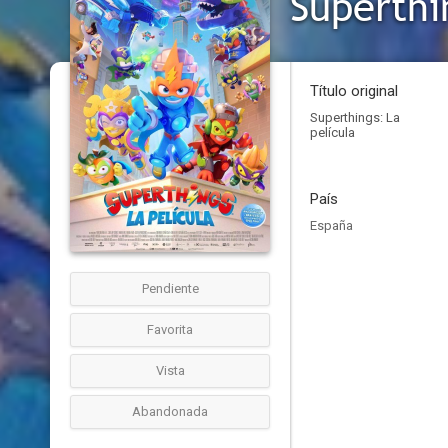
Superthi
Título original
Superthings: La
película
País
España
Pendiente
Favorita
Vista
Abandonada