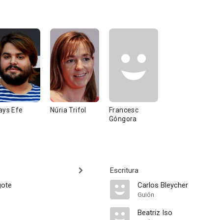
ays Efe
Núria Trifol
Francesc
Góngora
Escritura
gote
Carlos Bleycher
Guión
Beatriz Iso