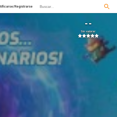
tificarse/Registrarse
--
Sin valorar