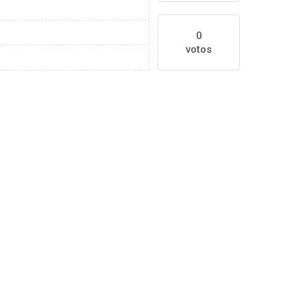
0
votos