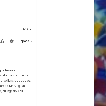
España
que fusiona
gs, donde los objetos
do se llena de poderes,
arse a Mr. King, un
, su ingenio y su