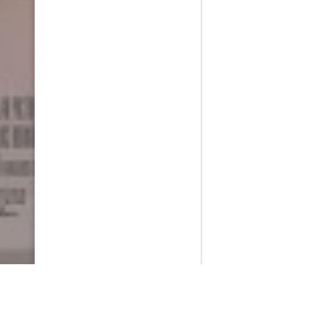
PlayMax
2026
Series populares