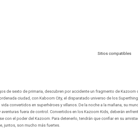
Sitios compatibles
migos de sexto de primaria, descubren por accidente un fragmento de Kazoom 
 ordenada ciudad, con Kaboom City, el disparatado universo de los Superthin
vida convertidos en superhéroes y villanos. De la noche a la mañana, su mun
y aventuras fuera de control. Convertidos en los Kazoom Kids, deberán enfrent
rse con el poder del Kazoom. Para detenerlo, tendrán que confiar en su amistad
ue, juntos, son mucho más fuertes.