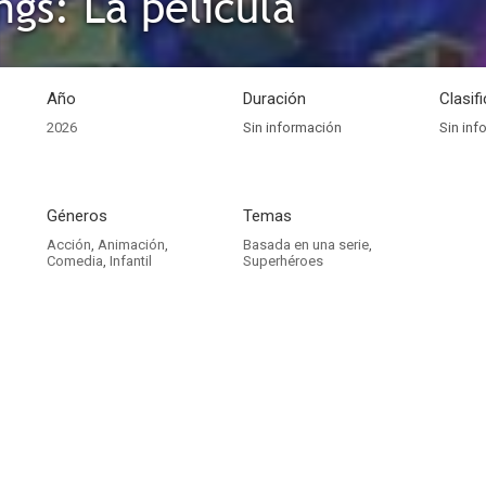
ngs: La película
Año
Duración
Clasif
2026
Sin información
Sin inf
Géneros
Temas
Acción
,
Animación
,
Basada en una serie
,
Comedia
,
Infantil
Superhéroes