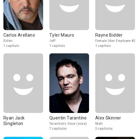
Carlos Arellano
Tyler Mauro
Rayne Bidder
Editor
Jeff
Female Uber Employee #2
1 capítulo
1 capítulo
1 capítulo
Ryan Jack
Quentin Tarantino
Alex Skinner
Singleton
Tarantino's Voice (voice)
Matt
7 capítulos
5 capítulos