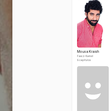
Mousa Kraish
Fawzi Kamel
6 capítulos