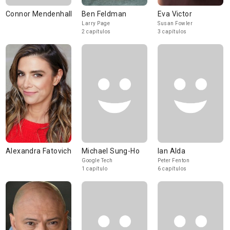
Connor Mendenhall
Ben Feldman
Eva Victor
Larry Page
Susan Fowler
2 capítulos
3 capítulos
Alexandra Fatovich
Michael Sung-Ho
Ian Alda
Google Tech
Peter Fenton
1 capítulo
6 capítulos