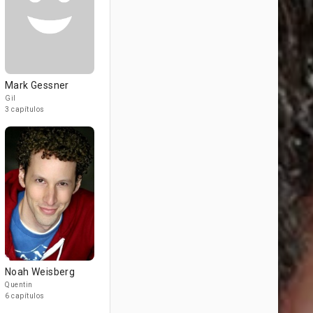
Mark Gessner
Gil
3 capítulos
Noah Weisberg
Quentin
6 capítulos