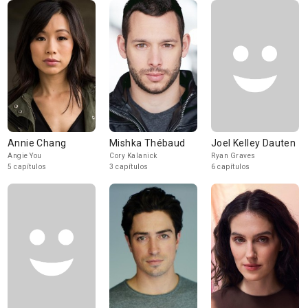
Annie Chang
Mishka Thébaud
Joel Kelley Dauten
Angie You
Cory Kalanick
Ryan Graves
5 capítulos
3 capítulos
6 capítulos