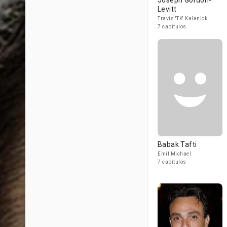
Joseph Gordon-
Levitt
Travis 'TK' Kalanick
7 capítulos
Babak Tafti
Emil Michael
7 capítulos