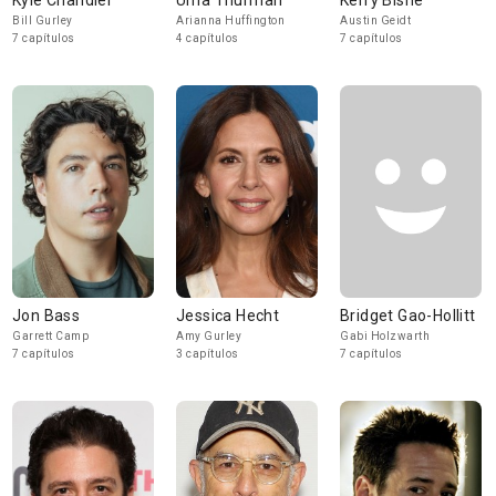
Kyle Chandler
Uma Thurman
Kerry Bishé
Bill Gurley
Arianna Huffington
Austin Geidt
7 capítulos
4 capítulos
7 capítulos
Jon Bass
Jessica Hecht
Bridget Gao-Hollitt
Garrett Camp
Amy Gurley
Gabi Holzwarth
7 capítulos
3 capítulos
7 capítulos