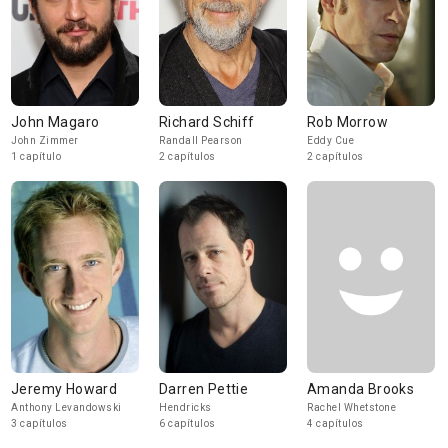
John Magaro
Richard Schiff
Rob Morrow
John Zimmer
Randall Pearson
Eddy Cue
1 capítulo
2 capítulos
2 capítulos
Jeremy Howard
Darren Pettie
Amanda Brooks
Anthony Levandowski
Hendricks
Rachel Whetstone
3 capítulos
6 capítulos
4 capítulos