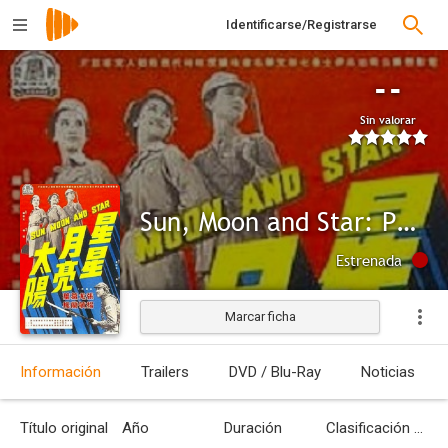
Identificarse/Registrarse
--
Sin valorar
Sun, Moon and Star: Part 1
Estrenada
Marcar ficha
Información
Trailers
DVD / Blu-Ray
Noticias
Título original
Año
Duración
Clasificación por edades