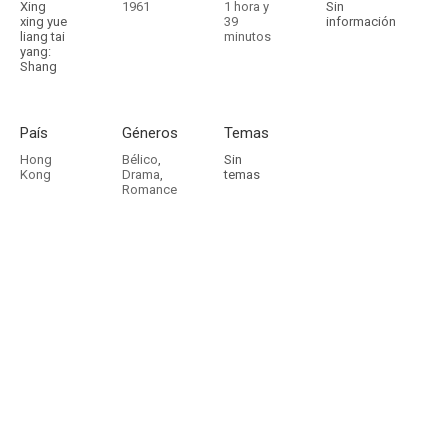
Xing
1961
1 hora y
Sin
xing yue
39
información
liang tai
minutos
yang:
Shang
País
Géneros
Temas
Hong
Bélico
,
Sin
Kong
Drama
,
temas
Romance