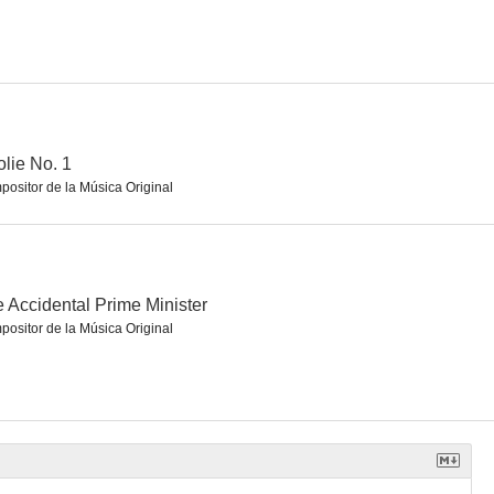
 3
Azaan
Teen Patti
--
--
--
lie No. 1
ositor de la Música Original
 Accidental Prime Minister
ositor de la Música Original
Rocket Singh: Salesman of the Year
Dor
Kurbaan
--
--
--