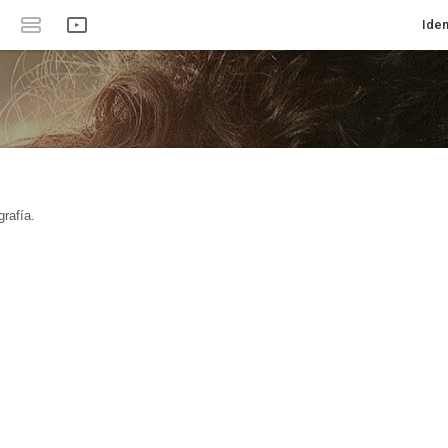
Iden
rafía.