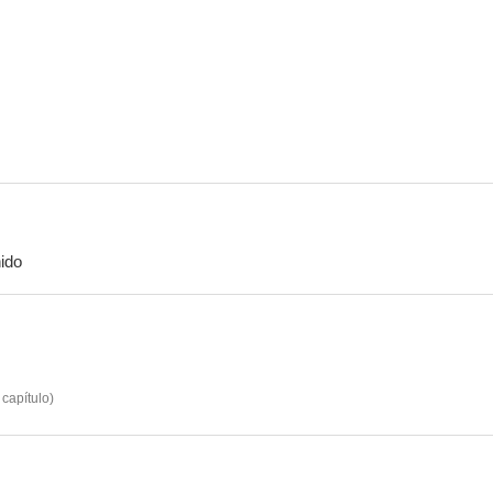
Jodi Breakers
Chak De India
Los Ros
--
--
ido
Student of the Year 2
The Accidental Prime Minister
102 Not
--
--
capítulo
)