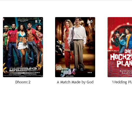
8.7
8.5
Dhoom:2
A Match Made by God
Wedding Pl
6.0
6.0