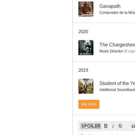
--
Ganapath
Compositor de la Mús
Bhoothnath Returns
2020
--
--
The Chargesheet:
Music Director
(
8
capí
2019
--
Student of the Y
Additional Soundtrac
Love Aaj Kal
Ver todo
--