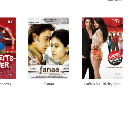
8.0
8.0
7.0
anners
Fanaa
Ladies Vs. Ricky Bahl
--
--
--