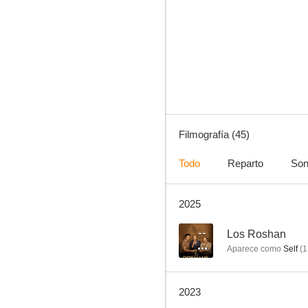
Pyaar Impossible!
--
Filmografía (45)
Todo
Reparto
Son
2025
Coolie No. 1
--
--
Los Roshan
Aparece como
Self
(
1
2023