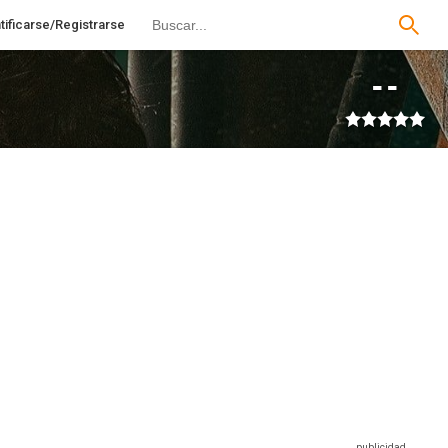
tificarse/Registrarse
--