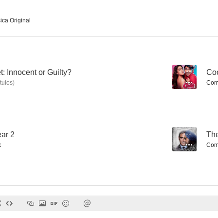
ica Original
Ungli
Race 2
Krrish
--
--
 Innocent or Guilty?
--
Coo
tulos
)
Comp
ear 2
--
The
k
Comp
Wanted
Ajab Prem Ki Ghazab Kahani
--
--