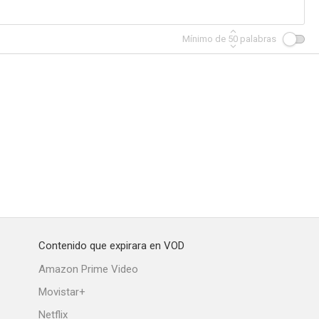
Mínimo de
50
palabras
fantasmas
Aaja Nachle
Krrish (There's No One Like You)
--
--
--
Contenido que expirara en VOD
ar
Naach
Hyderabad Blues 2
Amazon Prime Video
Movistar+
Netflix