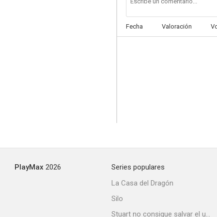
Fecha
Valoración
V
De Dana Dan
--
PlayMax
2026
Series populares
Kaal
La Casa del Dragón
--
Silo
Stuart no consigue salvar el universo