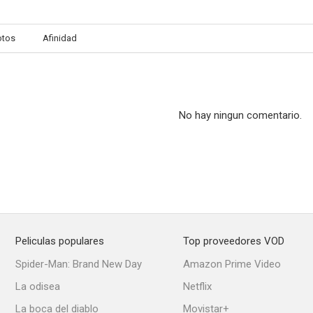
otos
Afinidad
Fashion
Bachna Ae Haseeno
Señor de los 
--
--
No hay ningun comentario.
Peliculas populares
Top proveedores VOD
No Entry
Will You Marry Me?
56 So F
Spider-Man: Brand New Day
Amazon Prime Video
--
--
La odisea
Netflix
La boca del diablo
Movistar+