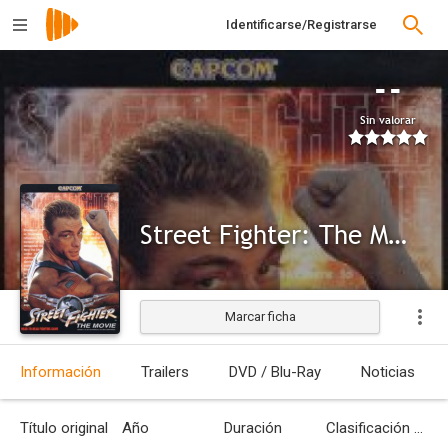
Identificarse/Registrarse
--
Sin valorar
Street Fighter: The Movie (Arcade)
Marcar ficha
Información
Trailers
DVD / Blu-Ray
Noticias
Título original
Año
Duración
Clasificación por edades