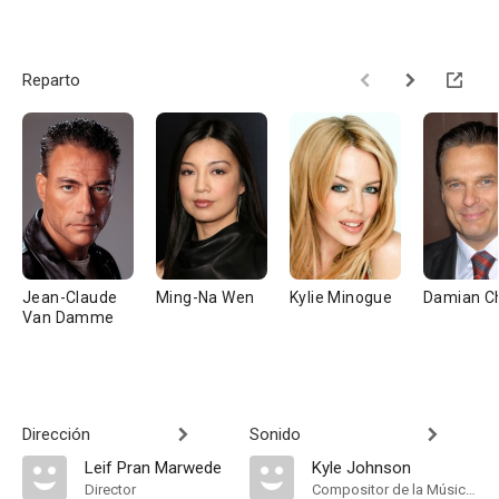
Reparto
Jean-Claude
Ming-Na Wen
Kylie Minogue
Damian C
Van Damme
Dirección
Sonido
Leif Pran Marwede
Kyle Johnson
Director
Compositor de la Música Original