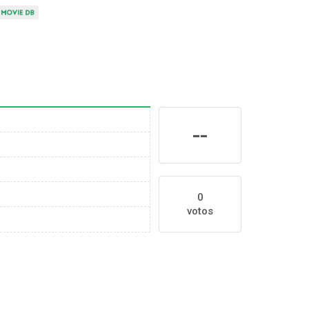
--
0
votos