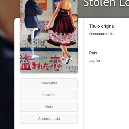
Stolen L
Título original
Nusumareta koi
País
Japón
Pendiente
Favorita
Vista
Abandonada