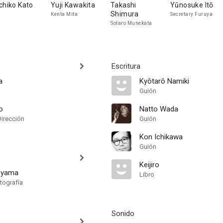
chiko Kato
Yuji Kawakita
Takashi
Yūnosuke Itō
Shimura
Kenta Mita
Secretary Furuya
Sotaro Munekata
Escritura
a
Kyôtarô Namiki
Guión
o
Natto Wada
Dirección
Guión
Kon Ichikawa
Guión
Keijiro
oyama
Libro
tografía
Sonido