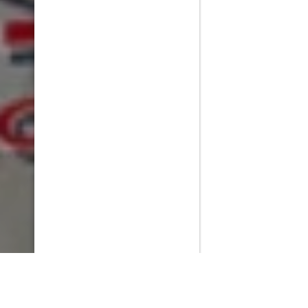
PlayMax
2026
Series populares
La Casa del Dragón