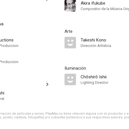
Akira Ifukube
Compositor de la Música Orig
wa
Arte
uctions
Takeshi Kono
Produccion
Dirección Artística
Produccion
Iluminación
Chōshirō Ishii
Lighting Director
shi
ist
ación de películas y series, PlayMax no tiene relación alguna con el productor o el d
, póster, carátula, fotografías y/o cubiertas pertenece a sus respectivos autores, pr