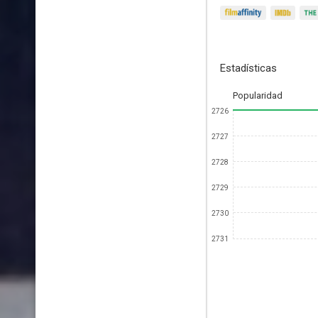
Estadísticas
Popularidad
2726
2727
2728
2729
2730
2731