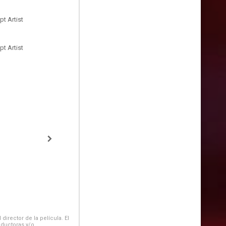
t Artist
t Artist
irector de la película. El
oductoras y/o