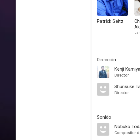
Patrick Seitz
Ch
Ak
Lah
Dirección
Kenji Kamiy
Director
Shunsuke T
Director
Sonido
Nobuko Tod