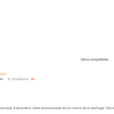
Sitios compatibles
HDR
ón:
8 / 8 capítulos
4K
emporada, 8 episodios. Serie anime basada en los cortos de la antología 'Star 