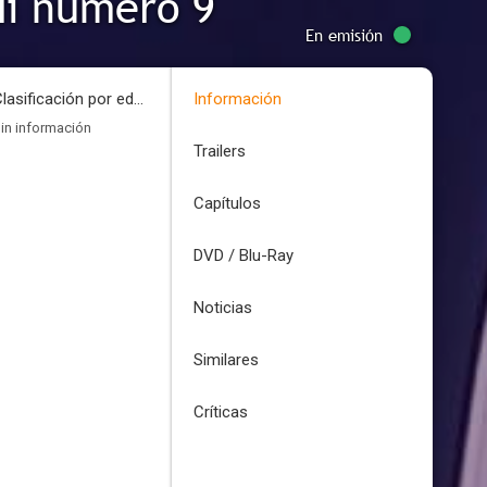
di número 9
En emisión
Clasificación por edades
Información
in información
Trailers
Capítulos
DVD / Blu-Ray
Noticias
Similares
Críticas