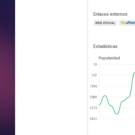
Enlaces externos
Estadísticas
Popularidad
19
707
1396
2084
2773
3461