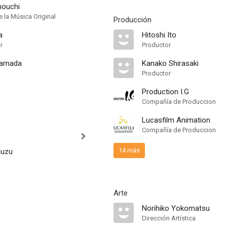
nouchi
 la Música Original
Producción
a
Hitoshi Ito
r
Productor
Hamada
Kanako Shirasaki
Productor
Production I.G
Compañía de Produccion
Lucasfilm Animation
Compañía de Produccion
14 más
auzu
Arte
Norihiko Yokomatsu
Dirección Artística