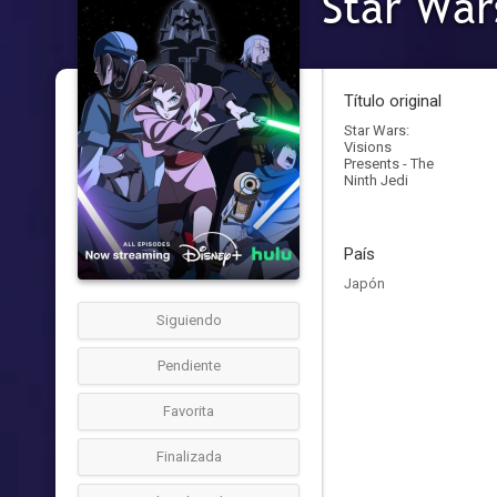
Star War
Título original
Star Wars:
Visions
Presents - The
Ninth Jedi
País
Japón
Siguiendo
Pendiente
Favorita
Finalizada