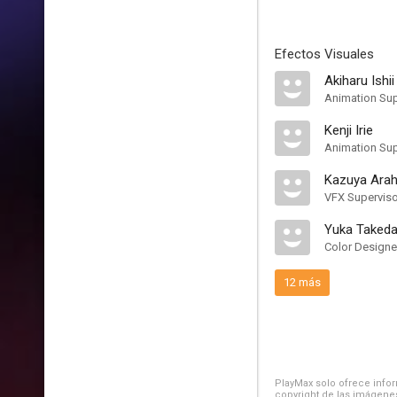
Efectos Visuales
Akiharu Ishii
Animation Sup
Kenji Irie
Animation Sup
Kazuya Arah
VFX Superviso
Yuka Taked
Color Designe
12 más
PlayMax solo ofrece inform
copyright de las imágenes