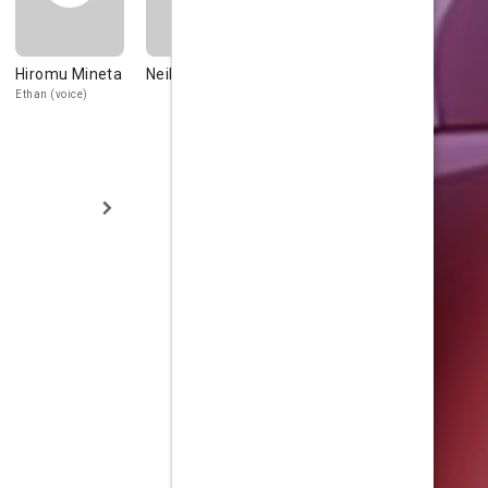
Hiromu Mineta
Neil Kaplan
Hinata
Andrew Kis
Tadokoro
Ethan (voice)
Homen (voice)