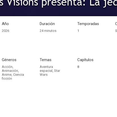
s Visions presenta: La je
Año
Duración
Temporadas
2026
24 minutos
1
S
Géneros
Temas
Capítulos
Acción
,
Aventura
8
Animación
,
espacial
,
Star
Anime
,
Ciencia
Wars
ficción