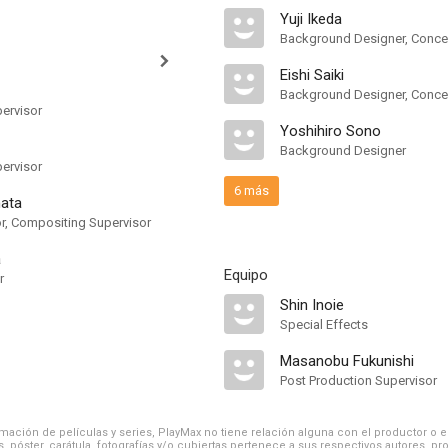
Yuji Ikeda
Background Designer, Concep
Eishi Saiki
Background Designer, Concep
ervisor
Yoshihiro Sono
Background Designer
ervisor
6 más
ata
r, Compositing Supervisor
a
Equipo
r
Shin Inoie
Special Effects
Masanobu Fukunishi
Post Production Supervisor
ación de películas y series, PlayMax no tiene relación alguna con el productor o el d
, póster, carátula, fotografías y/o cubiertas pertenece a sus respectivos autores, pr