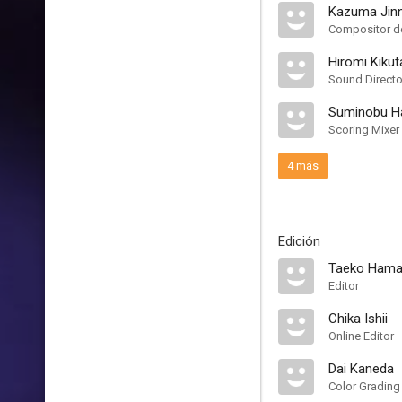
Kazuma Jin
Compositor de
Hiromi Kikut
Sound Directo
Suminobu 
Scoring Mixer
4 más
Edición
Taeko Ham
Editor
Chika Ishii
Online Editor
Dai Kaneda
Color Grading