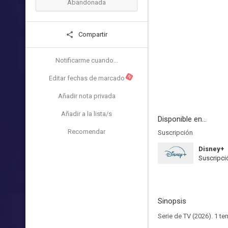
Abandonada
Compartir
Notificarme cuando...
N
Editar fechas de marcado
Añadir nota privada
Añadir a la lista/s
Disponible en...
Recomendar
Suscripción
Disney+
Suscripci
Sinopsis
Serie de TV (2026). 1 t