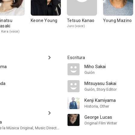
inatsu
Keone Young
Tetsuo Kanao
Young Mazino
asaki
Juro (voice)
 Kara (voice)
Escritura
ama
Miho Sakai
Guión
ada
Mitsuyasu Sakai
Guión, Story Editor
Kenji Kamiyama
Historia, Other
George Lucas
a
Original Film Writer
Compositor de la Música Original, Music Director, Orquestador