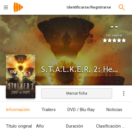
Identificarse/Registrarse
--
Sin valorar
S.T.A.L.K.E.R. 2: Heart of Chornobyl - Cost of Hope
Marcar ficha
Información
Trailers
DVD / Blu-Ray
Noticias
Título original
Año
Duración
Clasificación por edades