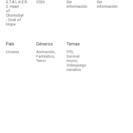
S.T.A.L.K.E.R.
2026
Sin
Sin
2: Heart
información
información
of
Chornobyl
- Cost of
Hope
País
Géneros
Temas
Ucrania
Animación
,
FPS
,
Fantástico
,
Survival
Terror
Horror
,
Videojuego
narrativo