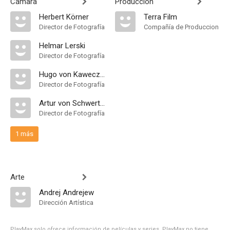
Cámara
Producción
Herbert Körner
Terra Film
Director de Fotografía
Compañía de Produccion
Helmar Lerski
Director de Fotografía
Hugo von Kaweczynski
Director de Fotografía
Artur von Schwertführer
Director de Fotografía
1 más
Arte
Andrej Andrejew
Dirección Artística
PlayMax solo ofrece información de películas y series, PlayMax no tiene