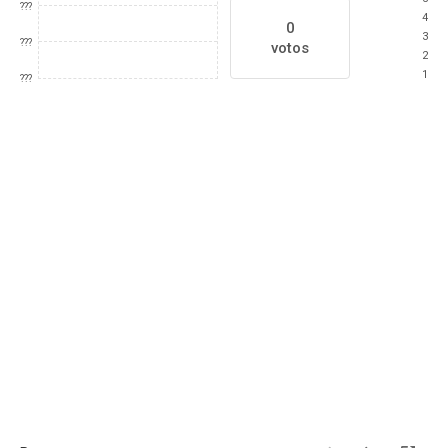
???
4
0
3
???
votos
2
1
???