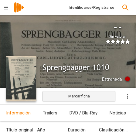
Identificarse/Registrarse
--
Sin valorar
Sprengbagger 1010
Estrenada
Marcar ficha
Información
Trailers
DVD / Blu-Ray
Noticias
Título original
Año
Duración
Clasificación por edades