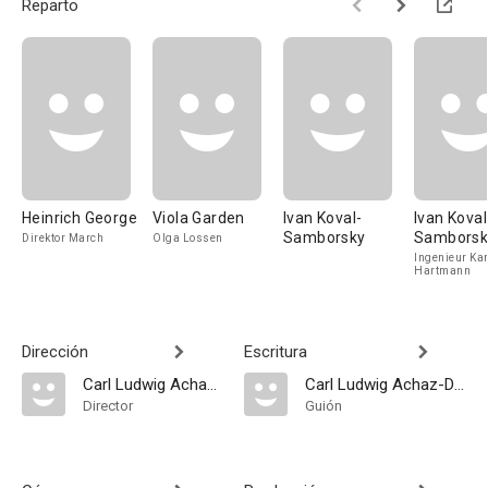
Reparto
Heinrich George
Viola Garden
Ivan Koval-
Ivan Koval
Samborsky
Samborsk
Direktor March
Olga Lossen
Ingenieur Kar
Hartmann
Dirección
Escritura
Carl Ludwig Achaz-Duisberg
Carl Ludwig Achaz-Duisberg
Director
Guión