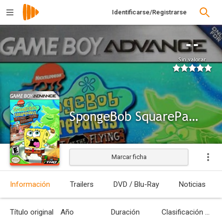
Identificarse/Registrarse
--
Sin valorar
SpongeBob SquarePants: Revenge of the Flying Dutchman (GBA)
Marcar ficha
Información
Trailers
DVD / Blu-Ray
Noticias
Título original
Año
Duración
Clasificación por edades