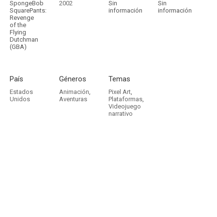
SpongeBob
2002
Sin
Sin
SquarePants:
información
información
Revenge
of the
Flying
Dutchman
(GBA)
País
Géneros
Temas
Estados
Animación
,
Pixel Art
,
Unidos
Aventuras
Plataformas
,
Videojuego
narrativo