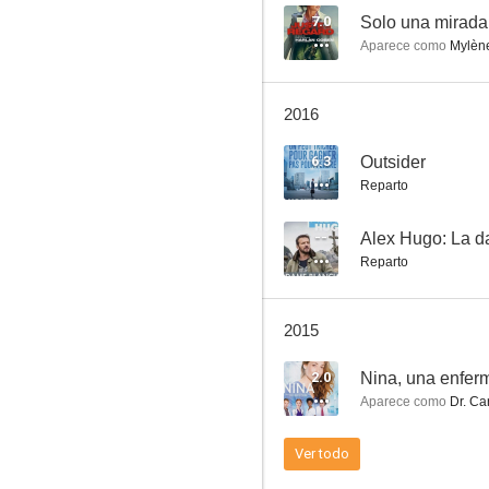
7.0
Solo una mirada
Aparece como
Mylène
Monsieur Paul
2016
--
6.3
Outsider
Reparto
--
Alex Hugo: La 
Reparto
2015
La familia no se escoge
2.0
Nina, una enferm
--
Aparece como
Dr. Ca
Ver todo