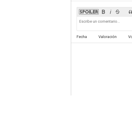
Casa de citas
Fecha
Valoración
V
--
La jeune fille et les loups
--