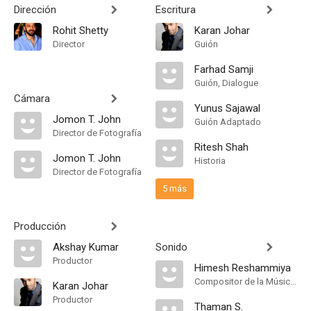
Dirección
Escritura
Rohit Shetty
Karan Johar
Director
Guión
Farhad Samji
Guión, Dialogue
Cámara
Yunus Sajawal
Jomon T. John
Guión Adaptado
Director de Fotografía
Ritesh Shah
Jomon T. John
Historia
Director de Fotografía
5 más
Producción
Akshay Kumar
Sonido
Productor
Himesh Reshammiya
Compositor de la Música Original
Karan Johar
Productor
Thaman S.