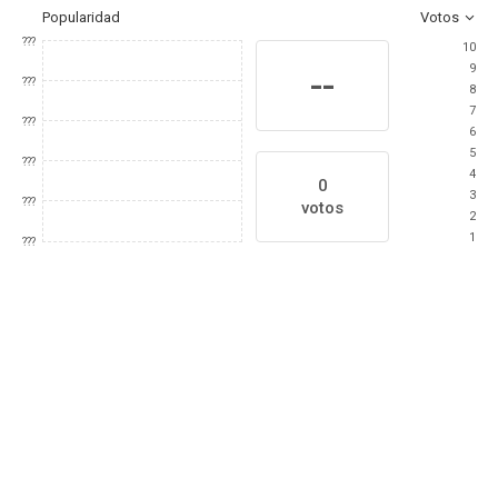
Popularidad
Votos
???
10
9
--
???
8
7
???
6
5
???
4
0
3
???
votos
2
1
???