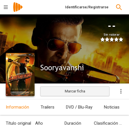
Identificarse/Registrarse
--
Sin valorar
Sooryavanshi
Marcar ficha
Información
Trailers
DVD / Blu-Ray
Noticias
Título original
Año
Duración
Clasificación por edades