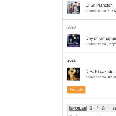
7.4
El Sr. Plancton
Aparece como
Park S
The Queen Who Crowns
2023
--
9.0
Day of Kidnappi
Aparece como
[Recyc
2021
8.0
D.P.: El cazades
Aparece como
Heo T
Swing Kids
Ver todo