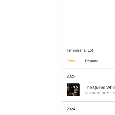
D.P.: El cazadesertores
7.0
Filmografía (15)
Todo
Reparto
2025
Hindsight
3.5
3.5
The Queen Who
Aparece como
Pan-S
2024